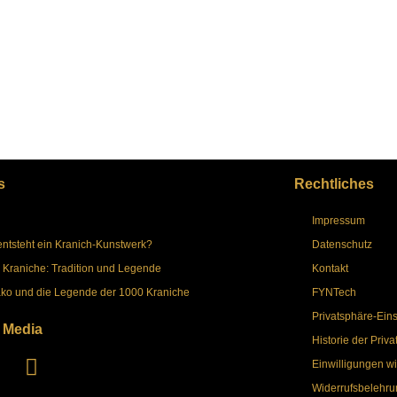
s
Rechtliches
Impressum
entsteht ein Kranich-Kunstwerk?
Datenschutz
 Kraniche: Tradition und Legende
Kontakt
ko und die Legende der 1000 Kraniche
FYNTech
Privatsphäre-Ein
 Media
Historie der Priv
Einwilligungen w
Widerrufsbelehru