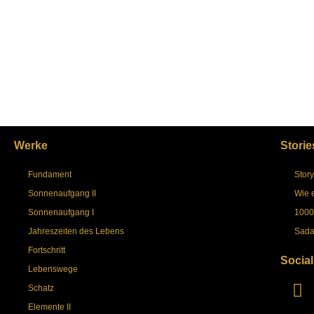
Werke
Storie
Fundament
Story
Sonnenaufgang II
Wie 
Sonnenaufgang I
1000
Jahreszeiten des Lebens
Sada
Fortschritt
Social
Lebenswege
Schatz
Elemente II