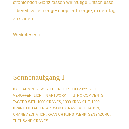
strahlenden Glanz fassen wir mutige Entschlüsse
– bereit, voller neugeschöpfter Energie, in den Tag
zu starten.
Weiterlesen ›
Sonnenaufgang I
BY
ADMIN
POSTED ON
17. JULI 2022
VERÖFFENTLICHT IN
ARTWORK
NO COMMENTS
TAGGED WITH
1000 CRANES
,
1000 KRANICHE
,
1000
KRANICHE FALTEN
,
ARTWORK
,
CRANE MEDITATION
,
CRANEMEDITATION
,
KRANICH KUNSTWERK
,
SENBAZURU
,
THOUSAND CRANES